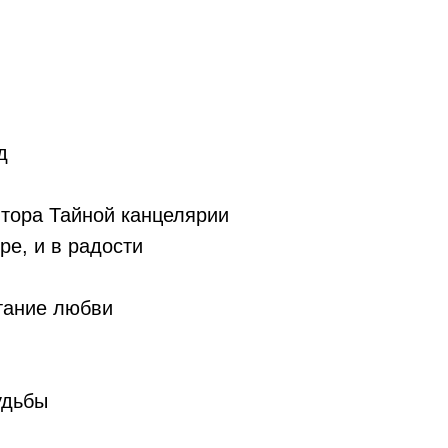
д
итора Тайной канцелярии
ре, и в радости
тание любви
удьбы