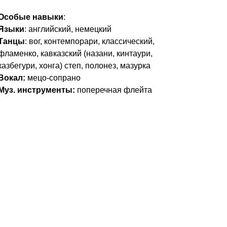
Особые навыки
:
Языки
: английский, немецкий
Танцы
: вог, контемпорари, классический,
фламенко, кавказский (назани, кинтаури,
казбегури, хонга) степ, полонез, мазурка
Вокал:
мецо-сопрано
Муз. инструменты:
поперечная флейта