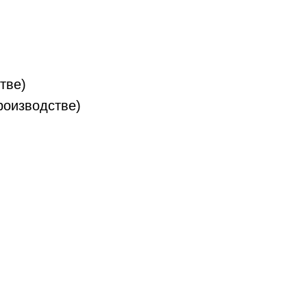
тве)
роизводстве)