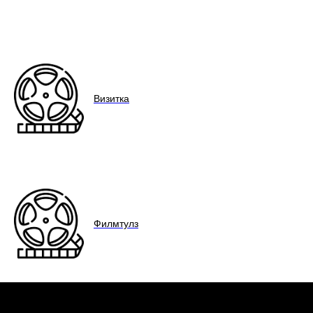
Визитка
Филмтулз