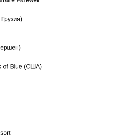
ffaire Farewell
 Грузия)
вершен)
s of Blue (США)
sort