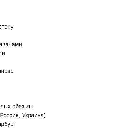
стену
раванами
ли
анова
елых обезьян
Россия, Украина)
ербург