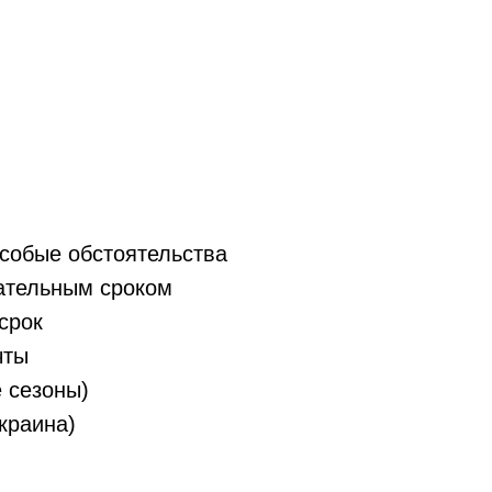
собые обстоятельства
ательным сроком
срок
чты
е сезоны)
краина)