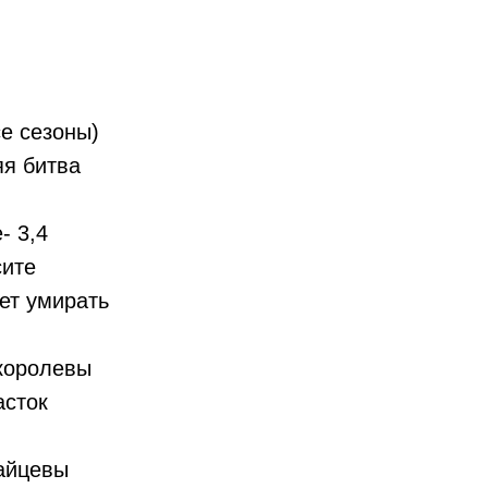
е сезоны)
яя битва
- 3,4
сите
ет умирать
королевы
асток
айцевы