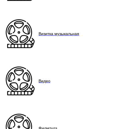
Визитка музыкальная
Видео
Филмтулз